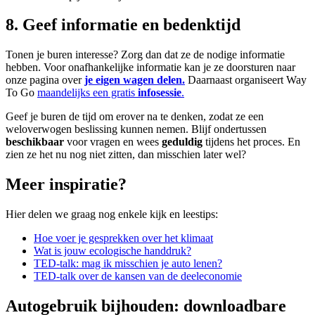
8. Geef informatie en bedenktijd
Tonen je buren interesse? Zorg dan dat ze de nodige informatie
hebben. Voor onafhankelijke informatie kan je ze doorsturen naar
onze pagina over
je eigen wagen delen.
Daarnaast organiseert Way
To Go
maandelijks een gratis
infosessie
.
Geef je buren de tijd om erover na te denken, zodat ze een
weloverwogen beslissing kunnen nemen. Blijf ondertussen
beschikbaar
voor vragen en wees
geduldig
tijdens het proces. En
zien ze het nu nog niet zitten, dan misschien later wel?
Meer inspiratie?
Hier delen we graag nog enkele kijk en leestips:
Hoe voer je gesprekken over het klimaat
Wat is jouw ecologische handdruk?
TED-talk: mag ik misschien je auto lenen?
TED-talk over de kansen van de deeleconomie
Autogebruik bijhouden: downloadbare